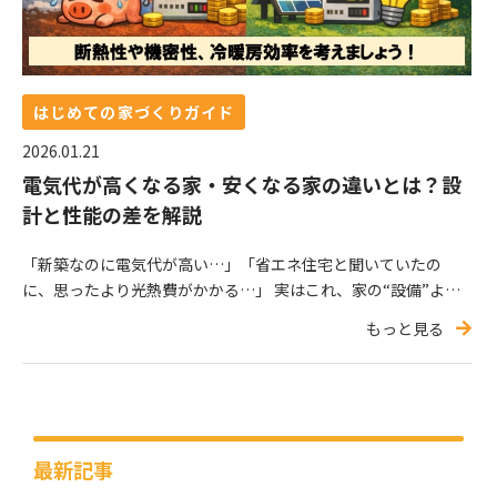
はじめての家づくりガイド
2026.01.21
電気代が高くなる家・安くなる家の違いとは？設
計と性能の差を解説
「新築なのに電気代が高い…」「省エネ住宅と聞いていたの
に、思ったより光熱費がかかる…」 実はこれ、家の“設備”より
も“設計と性能”の差で起きているケースがほとんどです。今回
もっと見る
は、電気代が高くなる家と安くなる家の決定的な違いを、家づ
くりの視点から解説します。 電気代が高くなる家の特徴 断熱性
能が不足している 断熱性能が低い家は、 冬：暖めた空気が外に
逃げる 夏：外の熱が室内に入り込む その結果、エアコ…
最新記事